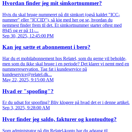
Hvordan finder jeg mit simkortnummer?
Hvis du skal bruge nummeret på dit simkort (også kaldet "ICC-
nummer" eller "ICCID"), så kig med her og se, hvordan du
nemmest finder frem til det. Et simkortnummer starter oftest med
8945 og er på 11-...
Sep 30, 2025, 12:45:00 PM
Kan jeg sætte et abonnement i bero?
Har du et mobilabonnement hos Relatel, som du gerne vil beholde,
men som du ikke skal bruge i en periode? Det klarer vi nemt med en
nummerreservation. Tag fat i kundeservice på
kundeservice@relatel.dk...
May 22, 2025, 9:15:00 AM
Hvad er "spoofing"?
Er du udsat for spoofing? Bliv klogere på hvad det er i denne artikel.
Sep 3, 2025, 9:28:00 AM
Hvor finder jeg saldo, fakturer og kontoudtog?
Som administrator på din Relatel-konto har du adgang til