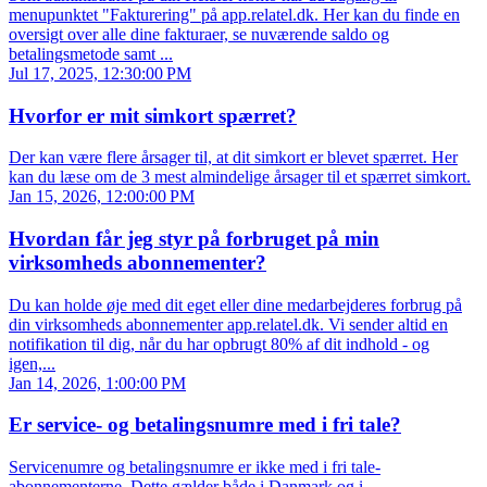
menupunktet "Fakturering" på app.relatel.dk. Her kan du finde en
oversigt over alle dine fakturaer, se nuværende saldo og
betalingsmetode samt ...
Jul 17, 2025, 12:30:00 PM
Hvorfor er mit simkort spærret?
Der kan være flere årsager til, at dit simkort er blevet spærret. Her
kan du læse om de 3 mest almindelige årsager til et spærret simkort.
Jan 15, 2026, 12:00:00 PM
Hvordan får jeg styr på forbruget på min
virksomheds abonnementer?
Du kan holde øje med dit eget eller dine medarbejderes forbrug på
din virksomheds abonnementer app.relatel.dk. Vi sender altid en
notifikation til dig, når du har opbrugt 80% af dit indhold - og
igen,...
Jan 14, 2026, 1:00:00 PM
Er service- og betalingsnumre med i fri tale?
Servicenumre og betalingsnumre er ikke med i fri tale-
abonnementerne. Dette gælder både i Danmark og i