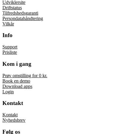
Udviklersite
Driftstatus
Tilfredshedsgaranti
Persondatahåndtering
Vilkår
Info
Support
Prisliste
Kom i gang
Prøv omstilling for 0 kr.
Book en demo
Download apps
Login
Kontakt
Kontakt
Nyhedsbrev
Følg os