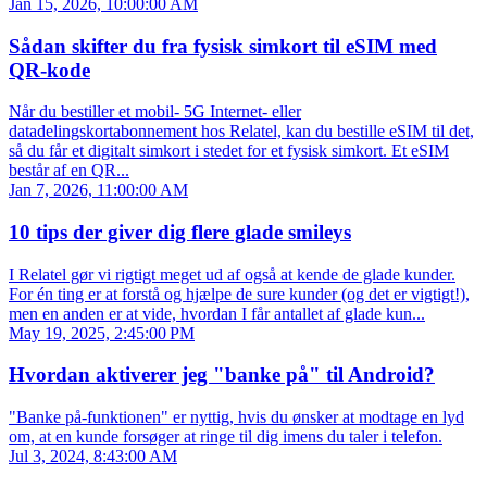
Jan 15, 2026, 10:00:00 AM
Sådan skifter du fra fysisk simkort til eSIM med
QR-kode
Når du bestiller et mobil- 5G Internet- eller
datadelingskortabonnement hos Relatel, kan du bestille eSIM til det,
så du får et digitalt simkort i stedet for et fysisk simkort. Et eSIM
består af en QR...
Jan 7, 2026, 11:00:00 AM
10 tips der giver dig flere glade smileys
I Relatel gør vi rigtigt meget ud af også at kende de glade kunder.
For én ting er at forstå og hjælpe de sure kunder (og det er vigtigt!),
men en anden er at vide, hvordan I får antallet af glade kun...
May 19, 2025, 2:45:00 PM
Hvordan aktiverer jeg "banke på" til Android?
"Banke på-funktionen" er nyttig, hvis du ønsker at modtage en lyd
om, at en kunde forsøger at ringe til dig imens du taler i telefon.
Jul 3, 2024, 8:43:00 AM