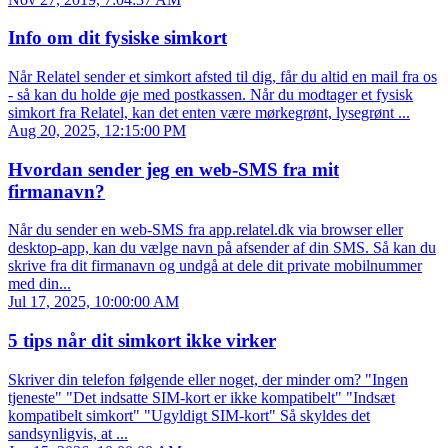
Info om dit fysiske simkort
Når Relatel sender et simkort afsted til dig, får du altid en mail fra os
- så kan du holde øje med postkassen. Når du modtager et fysisk
simkort fra Relatel, kan det enten være mørkegrønt, lysegrønt ...
Aug 20, 2025, 12:15:00 PM
Hvordan sender jeg en web-SMS fra mit
firmanavn?
Når du sender en web-SMS fra app.relatel.dk via browser eller
desktop-app, kan du vælge navn på afsender af din SMS. Så kan du
skrive fra dit firmanavn og undgå at dele dit private mobilnummer
med din...
Jul 17, 2025, 10:00:00 AM
5 tips når dit simkort ikke virker
Skriver din telefon følgende eller noget, der minder om? "Ingen
tjeneste" "Det indsatte SIM-kort er ikke kompatibelt" "Indsæt
kompatibelt simkort" "Ugyldigt SIM-kort" Så skyldes det
sandsynligvis, at ...