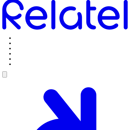
Omstilling
Mobilabonnementer
5G Internet
Telefoner og tilbehør
Support
Log ind