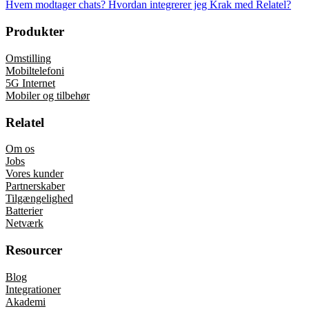
Hvem modtager chats?
Hvordan integrerer jeg Krak med Relatel?
Produkter
Omstilling
Mobiltelefoni
5G Internet
Mobiler og tilbehør
Relatel
Om os
Jobs
Vores kunder
Partnerskaber
Tilgængelighed
Batterier
Netværk
Resourcer
Blog
Integrationer
Akademi