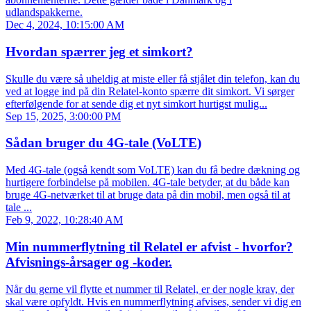
udlandspakkerne.
Dec 4, 2024, 10:15:00 AM
Hvordan spærrer jeg et simkort?
Skulle du være så uheldig at miste eller få stjålet din telefon, kan du
ved at logge ind på din Relatel-konto spærre dit simkort. Vi sørger
efterfølgende for at sende dig et nyt simkort hurtigst mulig...
Sep 15, 2025, 3:00:00 PM
Sådan bruger du 4G-tale (VoLTE)
Med 4G-tale (også kendt som VoLTE) kan du få bedre dækning og
hurtigere forbindelse på mobilen. 4G-tale betyder, at du både kan
bruge 4G-netværket til at bruge data på din mobil, men også til at
tale ...
Feb 9, 2022, 10:28:40 AM
Min nummerflytning til Relatel er afvist - hvorfor?
Afvisnings-årsager og -koder.
Når du gerne vil flytte et nummer til Relatel, er der nogle krav, der
skal være opfyldt. Hvis en nummerflytning afvises, sender vi dig en