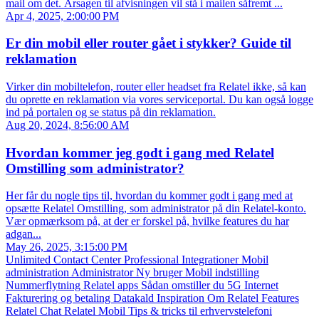
mail om det. Årsagen til afvisningen vil stå i mailen såfremt ...
Apr 4, 2025, 2:00:00 PM
Er din mobil eller router gået i stykker? Guide til
reklamation
Virker din mobiltelefon, router eller headset fra Relatel ikke, så kan
du oprette en reklamation via vores serviceportal. Du kan også logge
ind på portalen og se status på din reklamation.
Aug 20, 2024, 8:56:00 AM
Hvordan kommer jeg godt i gang med Relatel
Omstilling som administrator?
Her får du nogle tips til, hvordan du kommer godt i gang med at
opsætte Relatel Omstilling, som administrator på din Relatel-konto.
Vær opmærksom på, at der er forskel på, hvilke features du har
adgan...
May 26, 2025, 3:15:00 PM
Unlimited
Contact Center
Professional
Integrationer
Mobil
administration
Administrator
Ny bruger
Mobil indstilling
Nummerflytning
Relatel apps
Sådan omstiller du
5G Internet
Fakturering og betaling
Datakald
Inspiration
Om Relatel
Features
Relatel Chat
Relatel Mobil
Tips & tricks til erhvervstelefoni