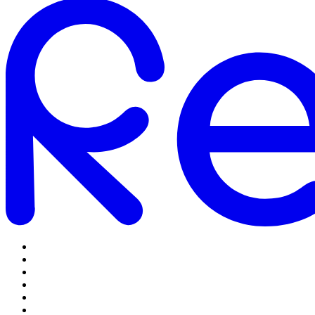
Omstilling
Mobilabonnementer
5G Internet
Telefoner og tilbehør
Support
Log ind