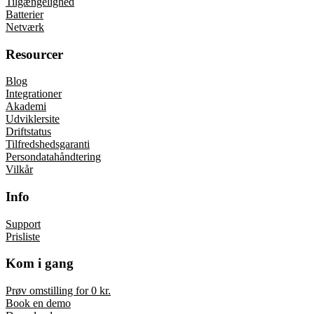
Tilgængelighed
Batterier
Netværk
Resourcer
Blog
Integrationer
Akademi
Udviklersite
Driftstatus
Tilfredshedsgaranti
Persondatahåndtering
Vilkår
Info
Support
Prisliste
Kom i gang
Prøv omstilling for 0 kr.
Book en demo