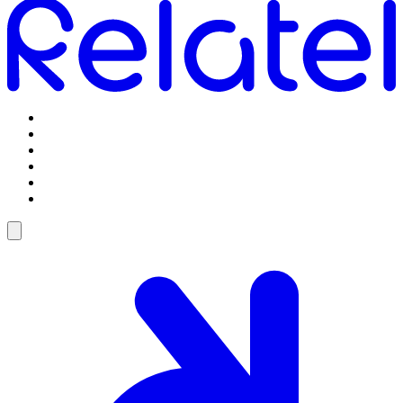
Omstilling
Mobilabonnementer
5G Internet
Telefoner og tilbehør
Support
Log ind