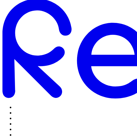
Omstilling
Mobilabonnementer
5G Internet
Telefoner og tilbehør
Support
Log ind