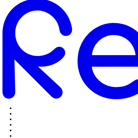
Omstilling
Mobilabonnementer
5G Internet
Telefoner og tilbehør
Support
Log ind