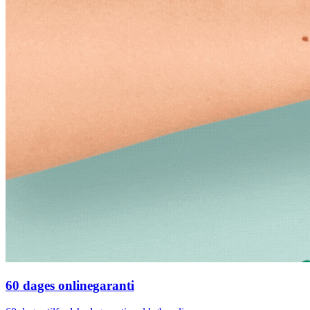
60 dages onlinegaranti