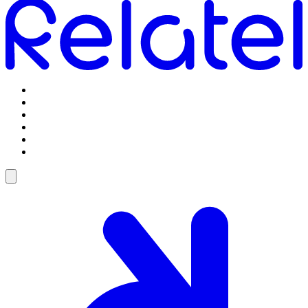
Omstilling
Mobilabonnementer
5G Internet
Telefoner og tilbehør
Support
Log ind