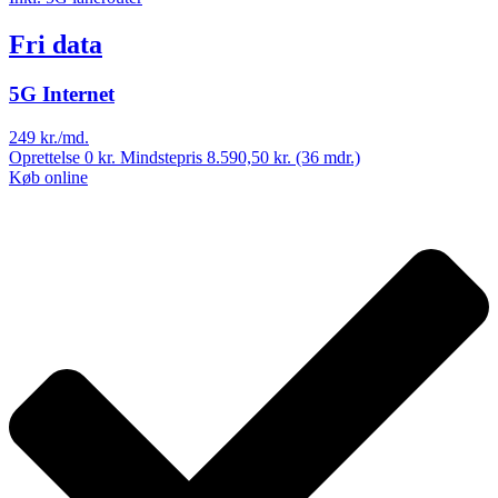
Fri data
5G Internet
249
kr./md.
Oprettelse 0 kr. Mindstepris 8.590,50 kr. (36 mdr.)
Køb online