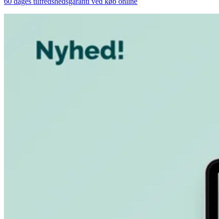
60 dages tilfredshedsgaranti ved køb online