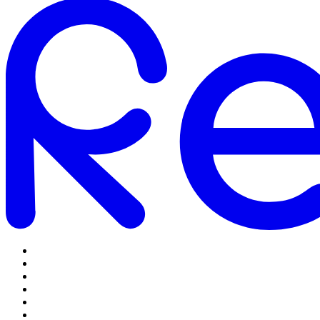
Omstilling
Mobilabonnementer
5G Internet
Telefoner og tilbehør
Support
Log ind