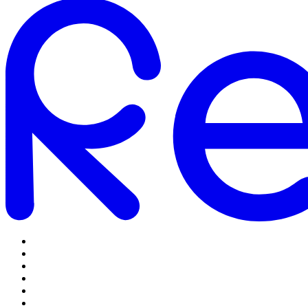
Omstilling
Mobilabonnementer
5G Internet
Telefoner og tilbehør
Support
Log ind