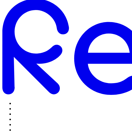
Omstilling
Mobilabonnementer
5G Internet
Telefoner og tilbehør
Support
Log ind