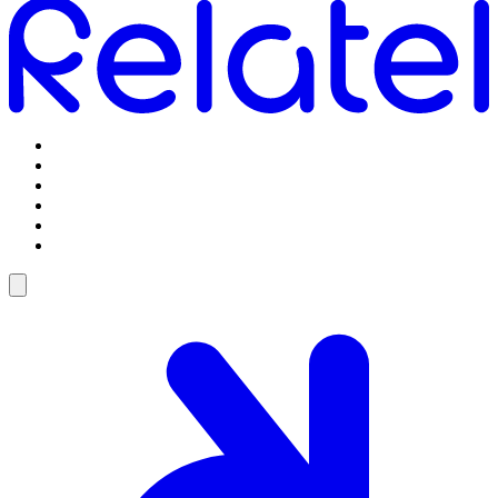
Omstilling
Mobilabonnementer
5G Internet
Telefoner og tilbehør
Support
Log ind