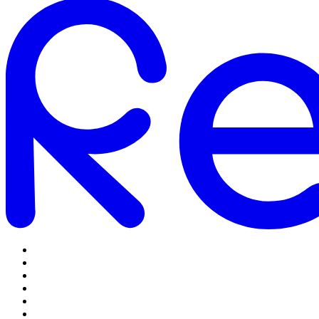
Omstilling
Mobilabonnementer
5G Internet
Telefoner og tilbehør
Support
Log ind