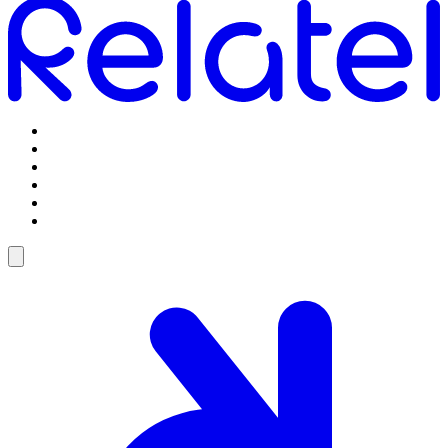
Omstilling
Mobilabonnementer
5G Internet
Telefoner og tilbehør
Support
Log ind