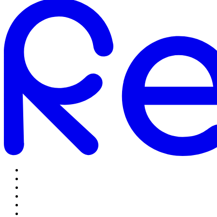
Omstilling
Mobilabonnementer
5G Internet
Telefoner og tilbehør
Support
Log ind